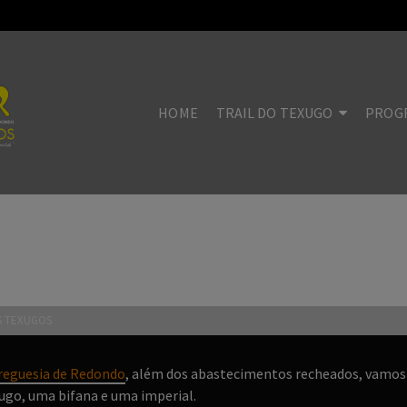
HOME
TRAIL DO TEXUGO
PROG
 IMPERIAL PARA OS TEXUGOS
OS TEXUGOS
reguesia de Redondo
, além dos abastecimentos recheados, vamos
xugo, uma bifana e uma imperial.