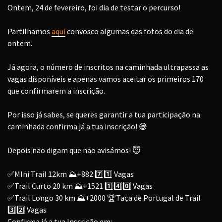
Ontem, 24 de fevereiro, foi dia de testar o percurso!
Partilhamos
aqui
convosco algumas das fotos do dia de
ontem.
Já agora, o número de inscritos na caminhada ultrapassa as
vagas disponíveis e apenas vamos aceitar os primeiros 170
que confirmarem a inscrição.
Por isso já sabes, se queres garantir a tua participação na
caminhada confirma já a tua inscrição!
😅
Depois não digam que não avisámos!
😇
✅
MIni Trail 12km
⛰️
+882
7️⃣
1️⃣
Vagas
✅
Trail Curto 20 km
⛰️
+1521
1️⃣
4️⃣
0️⃣
Vagas
✅
Trail Longo 30 km
⛰️
+2000
🏆
Taça de Portugal de Trail
3️⃣
2️⃣
Vagas
Confirma já a tua Inscrição em: