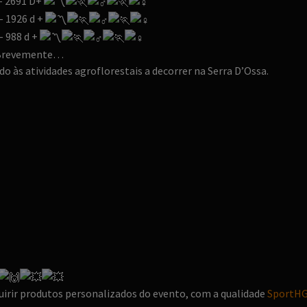
– 2691 D+
– 1926 d +
– 988 d +
– Brevemente…
o às atividades agroflorestais a decorrer na Serra D’Ossa.
uirir produtos personalizados do evento, com a qualidade
SportH