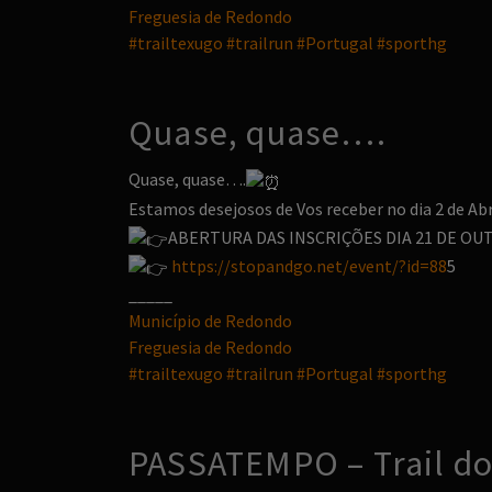
Freguesia de Redondo
#trailtexugo
#trailrun
#Portugal
#sporthg
Quase, quase….
Quase, quase….
Estamos desejosos de Vos receber no dia 2 de Abr
ABERTURA DAS INSCRIÇÕES DIA 21 DE OUT
https://stopandgo.net/event/?id=88
5
_____
Município de Redondo
Freguesia de Redondo
#trailtexugo
#trailrun
#Portugal
#sporthg
PASSATEMPO – Trail do