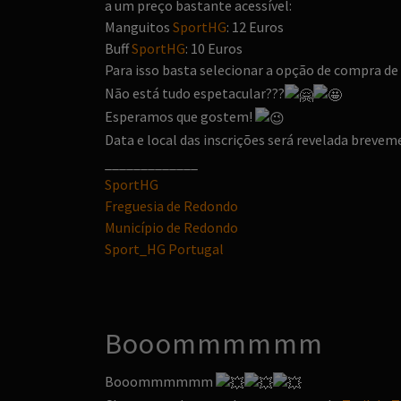
a um preço bastante acessível:
Manguitos
SportHG
: 12 Euros
Buff
SportHG
: 10 Euros
Para isso basta selecionar a opção de compra de 
Não está tudo espetacular???
Esperamos que gostem!
Data e local das inscrições será revelada brev
_____________
SportHG
Freguesia de Redondo
Município de Redondo
Sport_HG Portugal
Booommmmmm
Booommmmmm