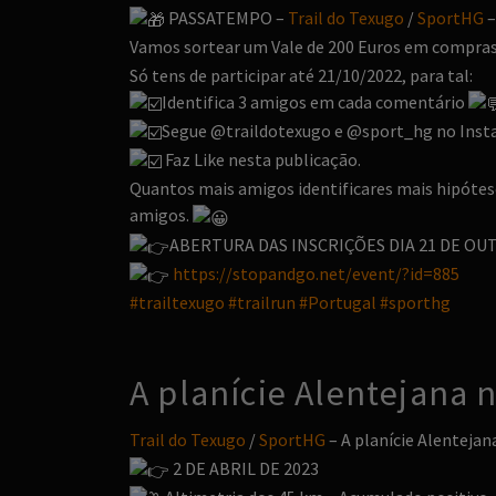
PASSATEMPO –
Trail do Texugo
/
SportHG
–
Vamos sortear um Vale de 200 Euros em compras
Só tens de participar até 21/10/2022, para tal:
Identifica 3 amigos em cada comentário
Segue @traildotexugo e @sport_hg no Inst
Faz Like nesta publicação.
Quantos mais amigos identificares mais hipóte
amigos.
ABERTURA DAS INSCRIÇÕES DIA 21 DE OUT
https://stopandgo.net/event/?id=885
#trailtexugo
#trailrun
#Portugal
#sporthg
A planície Alentejana
Trail do Texugo
/
SportHG
– A planície Alenteja
2 DE ABRIL DE 2023