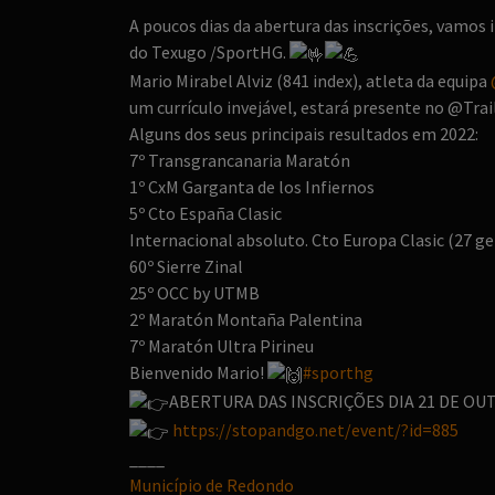
A poucos dias da abertura das inscrições, vamos 
do Texugo /SportHG.
Mario Mirabel Alviz (841 index), atleta da equipa
um currículo invejável, estará presente no @Trai
Alguns dos seus principais resultados em 2022:
7º Transgrancanaria Maratón
1º CxM Garganta de los Infiernos
5º Cto España Clasic
Internacional absoluto. Cto Europa Clasic (27 ge
60º Sierre Zinal
25º OCC by UTMB
2º Maratón Montaña Palentina
7º Maratón Ultra Pirineu
Bienvenido Mario!
#sporthg
ABERTURA DAS INSCRIÇÕES DIA 21 DE OUT
https://stopandgo.net/event/?id=885
____
Município de Redondo