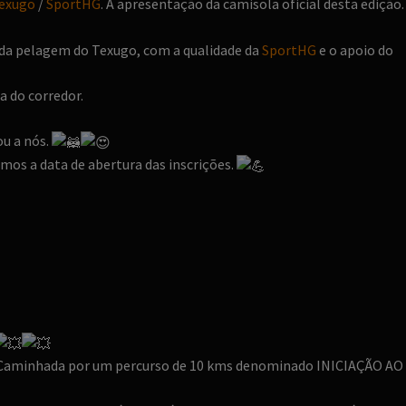
Texugo
/
SportHG
. A apresentação da camisola oficial desta edição.
 da pelagem do Texugo, com a qualidade da
SportHG
e o apoio do
a do corredor.
u a nós.
os a data de abertura das inscrições.
 a Caminhada por um percurso de 10 kms denominado INICIAÇÃO AO