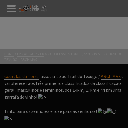
COURELAS DA TORRE,
ASSOCIA-SE AO TRAIL DO
TEXUGO / ARCH MAX
HOME
»
UNCATEGORIZED
»
COURELAS DA TORRE, ASSOCIA-SE AO TRAIL DO
TEXUGO / ARCH MAX
Courelas da Torre
, associa-se ao Trail do Texugo /
ARCh MAX
e
vai oferecer aos três primeiros classificados da classificação
geral, masculinos e femininos, dos 14km, 27km e 44 km uma
garrafa de vinho!
Tinto para os senhores e rosé para as senhoras!