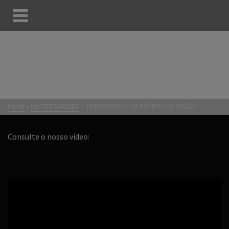
3 PERCURSOS | UM ESPÍRITO
DE MISSÃO
HOME
»
UNCATEGORIZED
»
3 PERCURSOS | UM ESPÍRITO DE MISSÃO
Consulte o nosso vídeo: