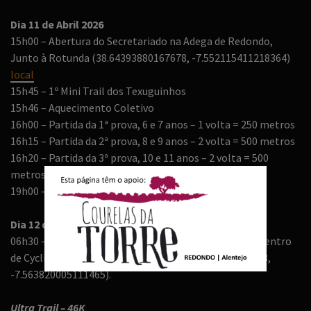
Dia 11 de Abril 2026
15h00 – Abertura do Secretariado na Adega de Redondo,
Junto à Rotunda (38.64393880167678, -7.552115411218364)
local
15h45 – 1º Mini Trail dos Texuguinhos
15h46 – Aquecimento Coletivo
16h00 – Partida da 1ª prova, 6 e 7 anos – 1 volta = 250 metros
16h15 – Partida da 2ª prova, 8 e 9 anos – 2 volta = 500 metros
16h20 – Partida da 3ª prova, 10 e 11 anos – 2 volta = 500
metros
19h00 – Fecho do Secretariado
Dia 12 de Abril 2026
06h30 – Abertura do Secretariado (Centro de Saúde / Centro
de Cycling, Aldeia da Serra D’Ossa – 38.70843924062783,
-7.563820005111465).
Ultra Trail – 46K