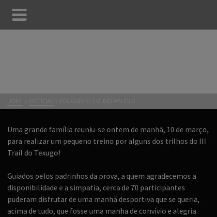
FOI ASSIM O TREINO
ABERTO…
HOME
»
NOTICIAS
»
FOI ASSIM O TREINO ABERTO…
Uma grande família reuniu-se ontem de manhã, 10 de março,
para realizar um pequeno treino por alguns dos trilhos do III
Trail do Texugo!
Guiados pelos padrinhos da prova, a quem agradecemos a
disponibilidade e a simpatia, cerca de 70 participantes
puderam disfrutar de uma manhã desportiva que se queria,
acima de tudo, que fosse uma manha de convívio e alegria.