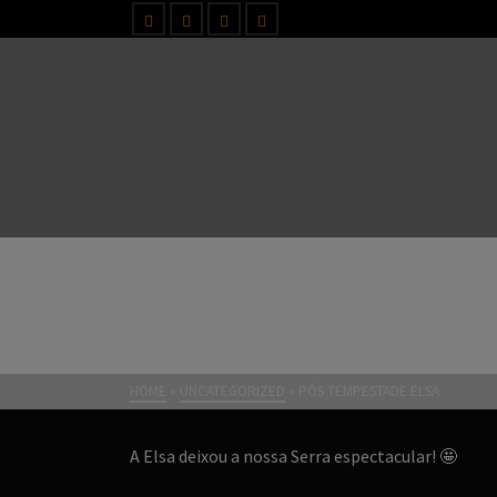
PÓS TEMPESTADE ELSA
HOME
»
UNCATEGORIZED
»
PÓS TEMPESTADE ELSA
A Elsa deixou a nossa Serra espectacular!
🤩