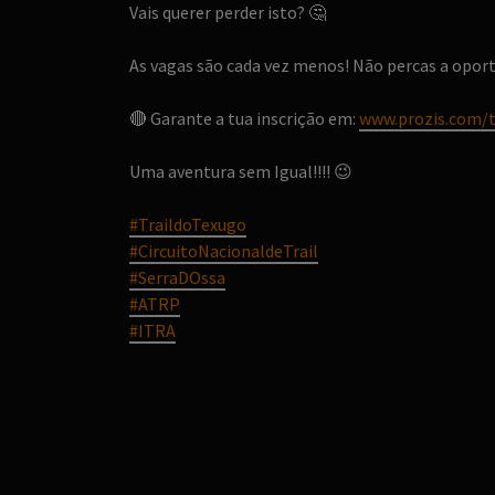
Vais querer perder isto?
🤔
As vagas são cada vez menos! Não percas a oport
🔴
Garante a tua inscrição em:
www.prozis.com/
Uma aventura sem Igual!!!!
😉
#
TraildoTexugo
#
CircuitoNacionaldeTrail
#
SerraDOssa
#
ATRP
#
ITRA