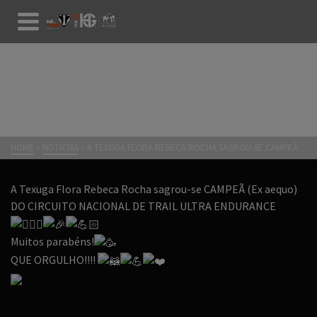
A TEXUGA FLORA REBECA
ROCHA SAGROU-SE CAMPEÃ
HOME
»
NOTICIAS
»
A TEXUGA FLORA REBECA ROCHA SAGROU-SE CAMPEÃ
A Texuga Flora Rebeca Rocha sagrou-se CAMPEÃ (Ex aequo)
DO CIRCUITO NACIONAL DE TRAIL ULTRA ENDURANCE
Muitos parabéns!
QUE ORGULHO!!!!