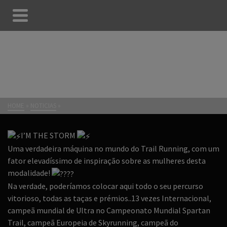
HOME
»
NOTICIAS
»
I’M THE STORM
Uma verdadeira máquina no mundo do Trail Running, com um
fator elevadíssimo de inspiração sobre as mulheres desta
modalidade!
Na verdade, poderíamos colocar aqui todo o seu percurso
vitorioso, todas as taças e prémios..13 vezes Internacional,
campeã mundial de Ultra no Campeonato Mundial Spartan
Trail, campeã Europeia de Skyrunning, campeã do