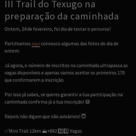
III Trail do Texugo na
preparação da caminhada
Ontem, 24 de fevereiro, foi dia de testar o percurso!
Partilhamos
aqui
convosco algumas das fotos do dia de
ontem.
Já agora, o número de inscritos na caminhada ultrapassa as
vagas disponíveis e apenas vamos aceitar os primeiros 170
que confirmarem a inscrição.
Por isso já sabes, se queres garantir a tua participação na
caminhada confirma já a tua inscrição!
😅
Depois não digam que não avisámos!
😇
✅
MIni Trail 12km
⛰️
+882
7️⃣
1️⃣
Vagas