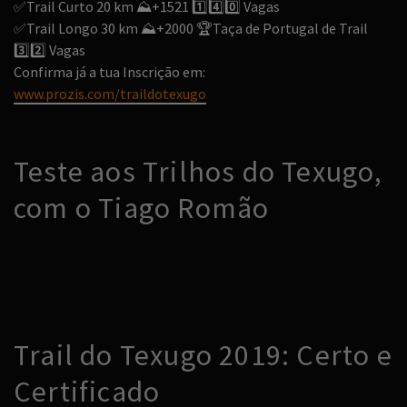
✅
Trail Curto 20 km
⛰️
+1521
1️⃣
4️⃣
0️⃣
Vagas
✅
Trail Longo 30 km
⛰️
+2000
🏆
Taça de Portugal de Trail
3️⃣
2️⃣
Vagas
Confirma já a tua Inscrição em:
www.prozis.com/traildotexugo
Teste aos Trilhos do Texugo,
com o Tiago Romão
Trail do Texugo 2019: Certo e
Certificado