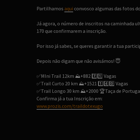
Partilhamos
aqui
convosco algumas das fotos do
Já agora, o número de inscritos na caminhada ul
170 que confirmarem a inscrição.
Por isso já sabes, se queres garantir a tua parti
Depois não digam que não avisámos!
😇
✅
MIni Trail 12km
⛰️
+882
7️⃣
1️⃣
Vagas
✅
Trail Curto 20 km
⛰️
+1521
1️⃣
4️⃣
0️⃣
Vagas
✅
Trail Longo 30 km
⛰️
+2000
🏆
Taça de Portugal
Confirma já a tua Inscrição em:
www.prozis.com/traildotexugo