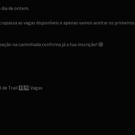
 dia de ontem.
trapassa as vagas disponíveis e apenas vamos aceitar os primeiros
cipação na caminhada confirma já a tua inscrição!
😅
 de Trail
3️⃣
2️⃣
Vagas