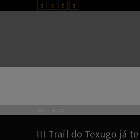
PROZIS
HOME
»
PROZIS
III Trail do Texugo já t